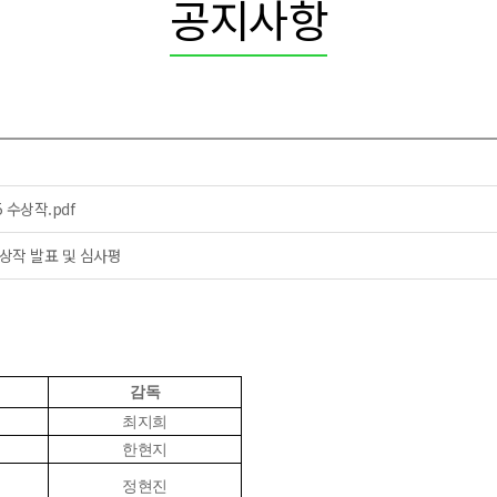
공지사항
수상작.pdf
상작 발표 및 심사평
감독
최지희
한현지
정현진