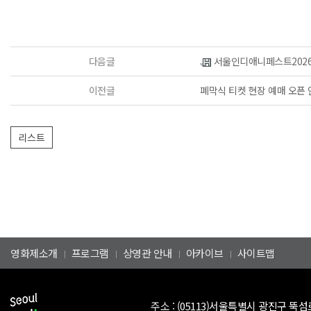
다음글
서울인디애니페스트2026 '애
이전글
폐막식 티켓 현장 예매 오픈 안
영화제소개
프로그램
상영관 안내
아카이브
사이트맵
주소 :
(05113)서울특별시 광진구 뚝섬로