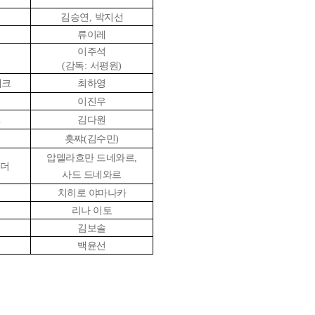
김승연
,
박지선
류이레
이주석
(
감독
:
서평원
)
쳬크
최하영
이진우
l
김다원
흣쨔
(
김수민
)
압델라흐만 드네와르
,
라더
사드 드네와르
치히로 야마나카
리나 이토
김보솔
백윤선