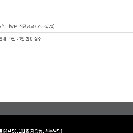
니WIP' 작품공모 (5/6~5/20)
내 - 9월 23일 현장 접수
64길 50, 101호(자양동, 꼭두빌딩)