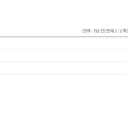
[전체 :
722
건]
[현재 1 /
1
쪽]