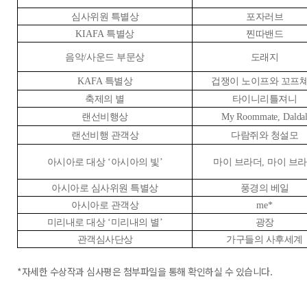
심사위원 특별상
포자러브
KIAFA
특별상
찐따밴드
음악
/
사운드 부문상
도래지
KAFA
특별상
겁쟁이 노이프와 꼬프
축제의 별
타이니리틀져니
랜선비행상
My Roommate, Dalda
랜선비행 관객상
다람쥐와 청설모
아시아로 대상
‘
아시아의 빛
’
마이 브라더
,
마이 브
아시아로 심사위원 특별상
풍경의 베일
아시아로 관객상
me*
미리내로 대상
‘
미리내의 별
’
광장
관객심사단상
가구들의 사후세계
*자세한 수상작과 심사평은 첨부파일을 통해 확인하실 수 있습니다.