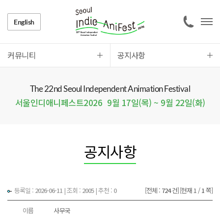
English
커뮤니티
공지사항
The 22nd Seoul Independent Animation Festival
서울인디애니페스트2026
9월 17일(목) ~ 9월 22일(화)
공지사항
등록일 :
2026-06-11
|
조회 :
2005
| 추천 :
0
[전체 :
724
건]
[현재 1 /
1
쪽]
이름
사무국