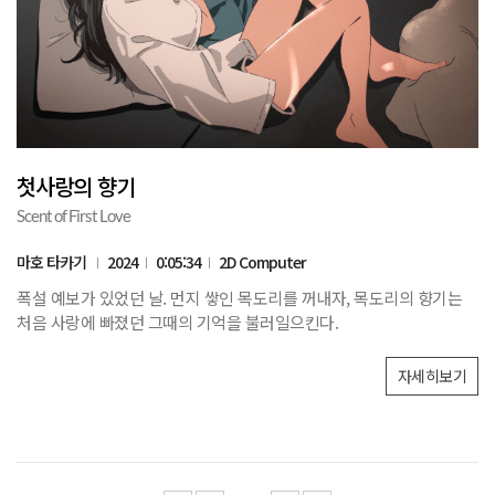
첫사랑의 향기
Scent of First Love
마호 타카기
2024
0:05:34
2D Computer
폭설 예보가 있었던 날. 먼지 쌓인 목도리를 꺼내자, 목도리의 향기는
처음 사랑에 빠졌던 그때의 기억을 불러일으킨다.
자세히보기