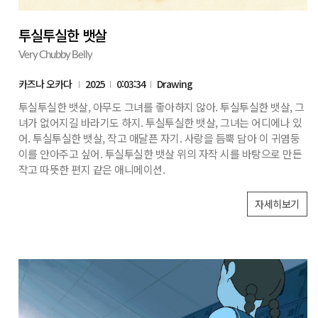
투실투실한 뱃살
Very Chubby Belly
카즈나 오카다
2025
0:03:34
Drawing
투실투실한 뱃살, 아무도 그녀를 좋아하지 않아. 투실투실한 뱃살, 그
녀가 없어지길 바라기도 하지. 투실투실한 뱃살, 그녀는 어디에나 있
어. 투실투실한 뱃살, 작고 애달픈 자기. 사랑을 듬뿍 담아 이 귀염둥
이를 안아주고 싶어. 투실투실한 뱃살 위의 자작 시를 바탕으로 만든
작고 따뜻한 편지 같은 애니메이션.
자세히보기