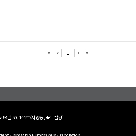
1
64길 50, 101호(자양동, 꼭두빌딩)
dent Animation Filmmakers Association.