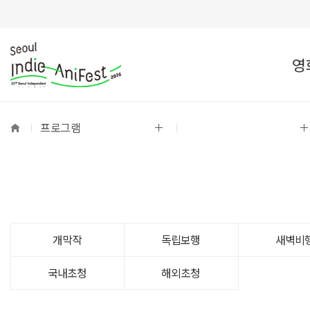
영
프로그램
개막작
독립보행
새벽비
국내초청
해외초청