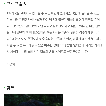
프로그램 노트
192
개국을 무비자로 입국할 수 있는 여권이 있다지만
,
북한에 들어갈 수 있는
한국 사람은 평생몇이나 될까
.
다만 방송에 출연한 탈북민을 통해 짐작할 뿐이
다
.
그곳은살고 싶은 곳이 아닌 떠나고 싶은 곳이라고
.
다른 곳이라면 비밀 연애
는 그저 낭만의 한 형태였겠지만
,
이곳에서는 실존적 위험을 감수해야 한다
.
이
방인과는 사랑도 우정도나눌 수 없다는 그들의 현실이
,
마음만 맞으면 누구와도
사귈 수 있는 우리가 잊고 있던 마주한 상대의소중함을 일깨운다
.
차가운 거리에
서 서성대는 사람들의 시린 얼굴과 손을 녹여주고 싶은 마음이 든다
.
이경화
감독