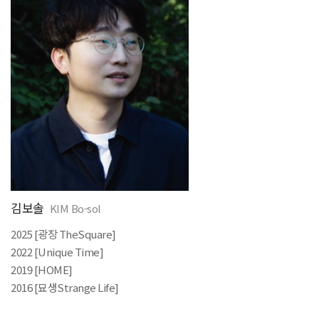
김보솔
KIM Bo-sol
2025 [
광장
TheSquare]
2022 [Unique Time]
2019 [HOME]
2016 [
묘생
Strange Life]