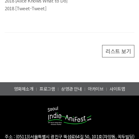
2018 [Alice Knows What to Do]
2018 [Tweet-Tweet]
리스트 보기
영화제소개
프로그램
상영관 안내
아카이브
사이트맵
주소 :
(05113)서울특별시 광진구 뚝섬로64길 50, 101호(자양동, 꼭두빌딩)