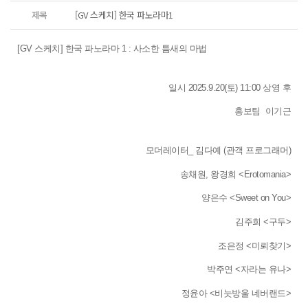
제목
[GV 스케치] 한국 파노라마1
[GV 스케치] 한국 파노라마 1 : 사소한 틈새의 마법
일시 2025.9.20(토) 11:00 상영 후
홍보팀  이기근
모더레이터_ 김다예 (관객 프로그래머)
송채원, 왕경희 <Erotomania>
양은수 <Sweet on You>
김주희 <구두>
조은정 <미뢰찾기>
박주연 <자라는 유나>
정윤아 <비눗방울 네버랜드>