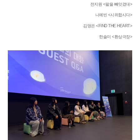
전지원 <팔을 빼앗겼대>
나예빈 <시위합시다>
김영은 <FIND THE HEART>
한솔미 <환상극장>