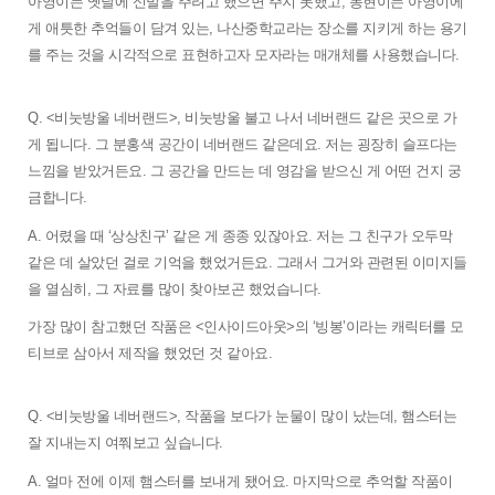
아영이는 옛날에 신발을 주려고 했으면 주지 못했고, 동현이는 아영이에
게 애틋한 추억들이 담겨 있는, 나산중학교라는 장소를 지키게 하는 용기
를 주는 것을 시각적으로 표현하고자 모자라는 매개체를 사용했습니다.
Q. <비눗방울 네버랜드>, 비눗방울 불고 나서 네버랜드 같은 곳으로 가
게 됩니다. 그 분홍색 공간이 네버랜드 같은데요. 저는 굉장히 슬프다는 
느낌을 받았거든요. 그 공간을 만드는 데 영감을 받으신 게 어떤 건지 궁
금합니다. 
A. 어렸을 때 ‘상상친구’ 같은 게 종종 있잖아요. 저는 그 친구가 오두막 
같은 데 살았던 걸로 기억을 했었거든요. 그래서 그거와 관련된 이미지들
을 열심히, 그 자료를 많이 찾아보곤 했었습니다. 
가장 많이 참고했던 작품은 <인사이드아웃>의 ‘빙봉’이라는 캐릭터를 모
티브로 삼아서 제작을 했었던 것 같아요.
Q. <비눗방울 네버랜드>, 작품을 보다가 눈물이 많이 났는데, 햄스터는 
잘 지내는지 여쭤보고 싶습니다. 
A. 얼마 전에 이제 햄스터를 보내게 됐어요. 마지막으로 추억할 작품이 