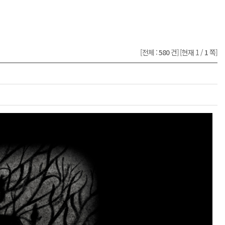
[전체 :
580
건]
[현재 1 /
1
쪽]