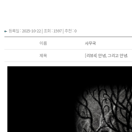
등록일 :
2025-10-22
|
조회 :
1597
| 추천 :
0
이름
사무국
제목
[리뷰4] 안녕, 그리고 안녕.