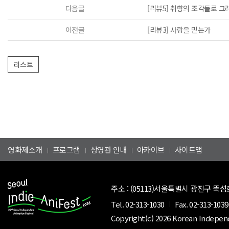
다음글
[리뷰5] 취향의 조각들로 그
이전글
[리뷰3] 사랑을 믿는가
영화제소개
프로그램
상영관 안내
아카이브
사이트맵
주소 :
(05113)서울특별시 광진구 뚝섬로
Tel.
02-313-1030
Fax.
02-313-1039
Copyright(c) 2026 Korean Indepen