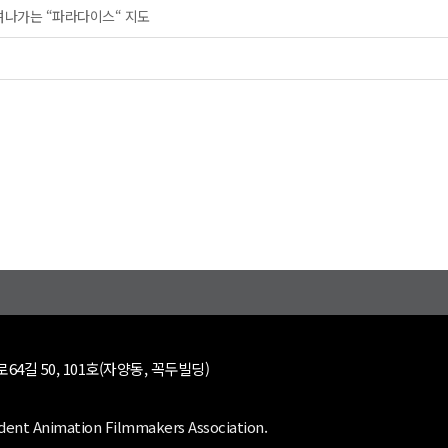
려나가는 “파라다이스“ 지도
64길 50, 101호(자양동, 꼭두빌딩)
dent Animation Filmmakers Association.