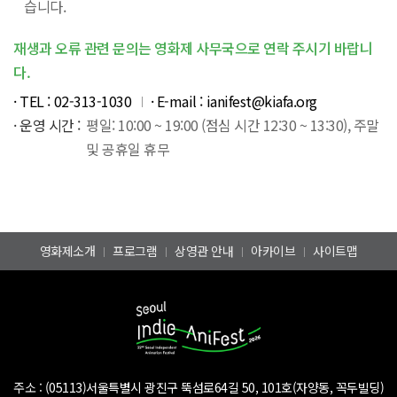
습니다.
재생과 오류 관련 문의는 영화제 사무국으로 연락 주시기 바랍니
다.
· TEL :
02-313-1030
· E-mail :
ianifest@kiafa.org
· 운영 시간 :
평일: 10:00 ~ 19:00 (점심 시간 12:30 ~ 13:30), 주말
및 공휴일 휴무
영화제소개
프로그램
상영관 안내
아카이브
사이트맵
주소 :
(05113)서울특별시 광진구 뚝섬로64길 50, 101호(자양동, 꼭두빌딩)