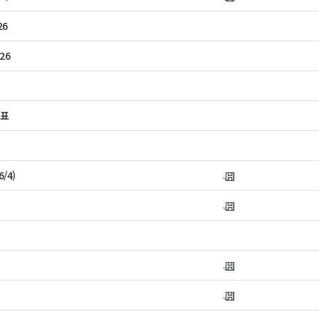
26
26
발표
/4)